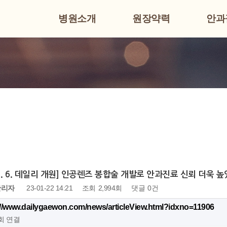
병원소개
원장약력
안과
. 1. 6. 데일리 개원] 인공렌즈 봉합술 개발로 안과진료 신뢰 더욱 
관리자
23-01-22 14:21
조회
2,994회
댓글
0건
://www.dailygaewon.com/news/articleView.html?idxno=11906
9회 연결