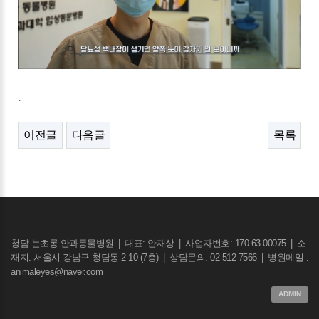
.
이전글
다음글
목록
청담 눈초롱 안과동물병원
|
대표: 안재상
|
사업자번호: 170-63-00075
|
소
재지: 서울시 강남구 청담동 2-10 (7층)
|
상담문의: 02-512-7566
|
병원메일 :
animaleyes@naver.com
ADMIN