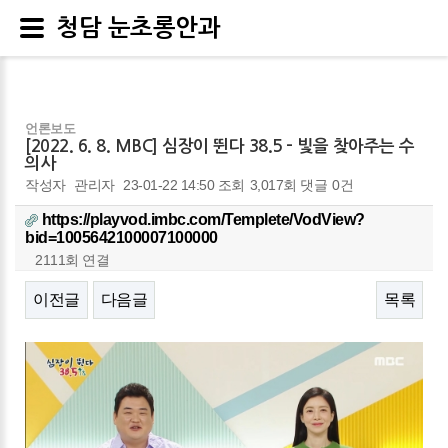
청담 눈초롱안과
언론보도
[2022. 6. 8. MBC] 심장이 뛴다 38.5 - 빛을 찾아주는 수
의사
작성자
관리자
23-01-22 14:50
조회
3,017회
댓글
0건
https://playvod.imbc.com/Templete/VodView?
bid=1005642100007100000
2111회 연결
이전글
다음글
목록
본문