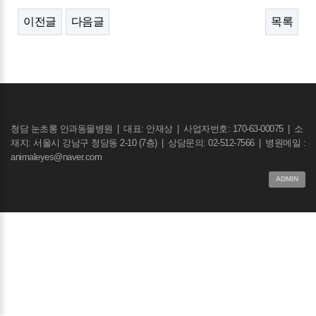
이전글
다음글
목록
청담 눈초롱 안과동물병원
|
대표: 안재상
|
사업자번호: 170-63-00075
|
소
재지: 서울시 강남구 청담동 2-10 (7층)
|
상담문의: 02-512-7566
|
병원메일 :
animaleyes@naver.com
ADMIN