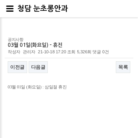
청담 눈초롱안과
공지사항
03월 01일(화요일) - 휴진
작성자
관리자
21-10-18 17:20
조회
5,326회
댓글
0건
이전글
다음글
목록
본문
03월 01일 (화요일) : 삼일절 휴진