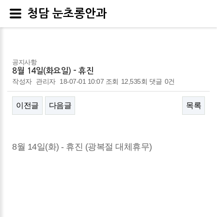
청담 눈초롱안과
공지사항
8월 14일(화요일) - 휴진
작성자
관리자
18-07-01 10:07
조회
12,535회
댓글
0건
이전글
다음글
목록
본문
8월 14일(화)​ - 휴진​ (광복절 대체휴무)