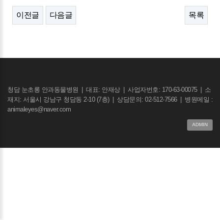
이전글
다음글
목록
청담 눈초롱 안과동물병원
|
대표: 안재상
|
사업자번호: 170-63-00075
|
소
재지: 서울시 강남구 청담동 2-10 (7층)
|
상담문의: 02-512-7566
|
병원메일 :
animaleyes@naver.com
ADMIN